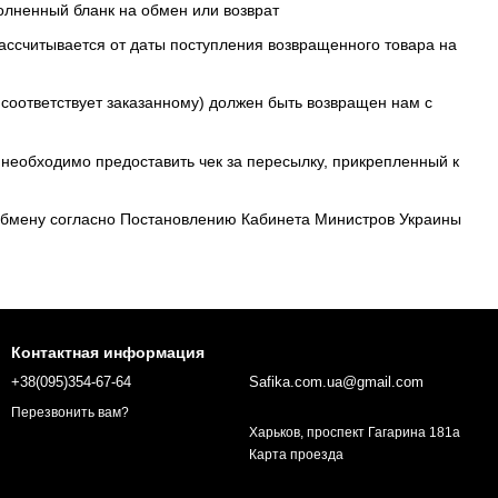
олненный бланк на обмен или возврат
рассчитывается от даты поступления возвращенного товара на
 соответствует заказанному) должен быть возвращен нам с
о необходимо предоставить чек за пересылку, прикрепленный к
и обмену согласно Постановлению Кабинета Министров Украины
Контактная информация
+38(095)354-67-64
Safika.com.ua@gmail.com
Перезвонить вам?
Харьков, проспект Гагарина 181а
Карта проезда