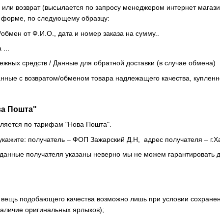
 или возврат (высылается по запросу менеджером интернет магази
й форме, по следующему образцу:
/обмен от Ф.И.О., дата и номер заказа на сумму..
...
жных средств / Данные для обратной доставки (в случае обмена)
занные с возвратом/обменом товара надлежащего качества, купленно
ва Пошта"
ляется по тарифам "Нова Пошта".
укажите: получатель – ФОП Зажарский Д.Н, адрес получателя – г.Х
и данные получателя указаны неверно мы не можем гарантировать д
вещь подобающего качества возможно лишь при условии сохранения
 наличие оригинальных ярлыков);