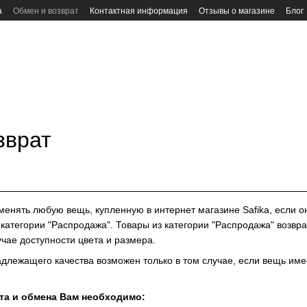
а
Обмен и возврат
Контактная информация
Отзывы о магазине
Блог
зврат
енять любую вещь, купленную в интернет магазине Safika, если он
 категории "Распродажа". Товары из категории "Распродажа" возвр
чае доступности цвета и размера.
адлежащего качества возможен только в том случае, если вещь име
та и обмена Вам необходимо: