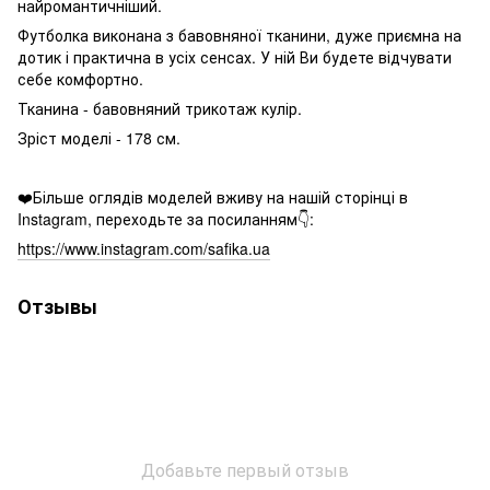
найромантичніший.
Футболка виконана з бавовняної тканини, дуже приємна на
дотик і практична в усіх сенсах. У ній Ви будете відчувати
себе комфортно.
Тканина - бавовняний трикотаж кулір.
Зріст моделі - 178 см.
❤️Більше оглядів моделей вживу на нашій сторінці в
Instagram, переходьте за посиланням👇:
https://www.instagram.com/safika.ua
Отзывы
Добавьте первый отзыв