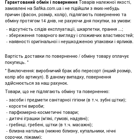
Гарантований обмін і повернення
Товарів належної якості,
замовлені на Safika.com.ua і не підійшли з яких-небудь
причин (фасон, розмір, колір), підлягають поверненню та
обміну протягом 14 днів, не рахуючи дня покупки, за умови:
- відсутність слідів експлуатації, шкарпетки, прання ...;
- збереження товарного вигляду і споживчих властивостей;
- наявності оригінальної і неушкодженою упаковки і ярликів.
Вартість доставки по поверненню / обміну товару оплачує
покупець. *
* Виключення: виробничий брак або пересорт (інший розмір,
колір або артикул). В даному випадку, повернення
здійснюється за наш рахунок.
Товари, що не підлягають обміну та поверненню:
- засоби і предмети санітарної гігієни (в т.ч. зубні щітки);
- корсетні вироби;
- парфюмерно-косметичні товари;
- дитячі іграшки (м'які, гумові, надувні);
- гребінці, гребені, щітки (в т.ч. масажні);
- білизна натільна (нижню білизну, купальники, нічні
сорочки, піжами);