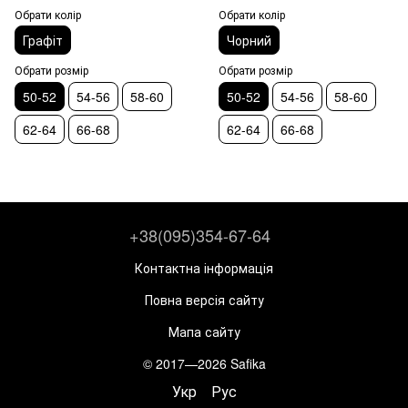
Обрати колір
Обрати колір
Графіт
Чорний
Обрати розмір
Обрати розмір
50-52
54-56
58-60
50-52
54-56
58-60
62-64
66-68
62-64
66-68
+38(095)354-67-64
Контактна інформація
Повна версія сайту
Мапа сайту
© 2017—2026 Safika
Укр
Рус