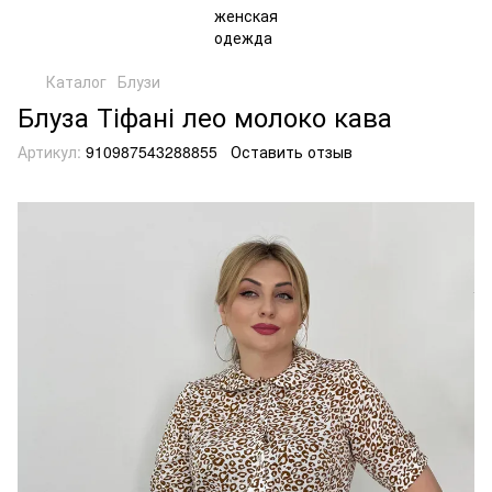
Каталог
Блузи
Блуза Тіфані лео молоко кава
Артикул:
910987543288855
Оставить отзыв