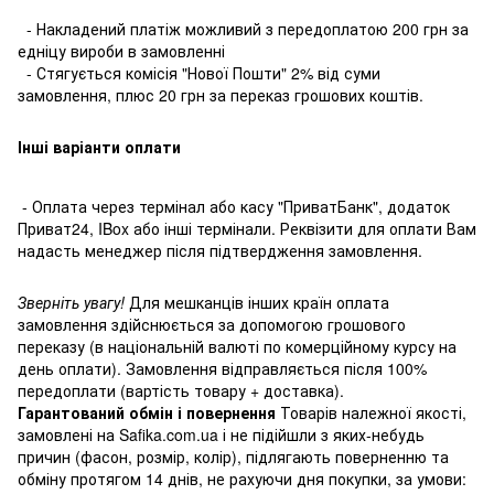
- Накладений платіж можливий з передоплатою 200 грн за
едніцу вироби в замовленні
- Стягується комісія "Нової Пошти" 2% від суми
замовлення, плюс 20 грн за переказ грошових коштів.
Інші варіанти оплати
- Оплата через термінал або касу "ПриватБанк", додаток
Приват24, IBox або інші термінали. Реквізити для оплати Вам
надасть менеджер після підтвердження замовлення.
Зверніть увагу!
Для мешканців інших країн оплата
замовлення здійснюється за допомогою грошового
переказу (в національній валюті по комерційному курсу на
день оплати). Замовлення відправляється після 100%
передоплати (вартість товару + доставка).
Гарантований обмін і повернення
Товарів належної якості,
замовлені на Safika.com.ua і не підійшли з яких-небудь
причин (фасон, розмір, колір), підлягають поверненню та
обміну протягом 14 днів, не рахуючи дня покупки, за умови: