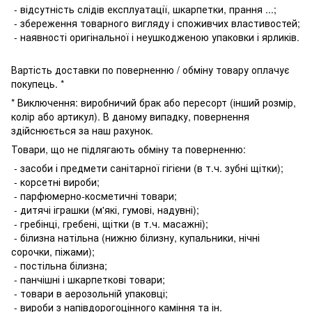
- відсутність слідів експлуатації, шкарпетки, прання ...;
- збереження товарного вигляду і споживчих властивостей;
- наявності оригінальної і неушкодженою упаковки і ярликів.
Вартість доставки по поверненню / обміну товару оплачує
покупець. *
* Виключення: виробничий брак або пересорт (інший розмір,
колір або артикул). В даному випадку, повернення
здійснюється за наш рахунок.
Товари, що не підлягають обміну та поверненню:
- засоби і предмети санітарної гігієни (в т.ч. зубні щітки);
- корсетні вироби;
- парфюмерно-косметичні товари;
- дитячі іграшки (м'які, гумові, надувні);
- гребінці, гребені, щітки (в т.ч. масажні);
- білизна натільна (нижню білизну, купальники, нічні
сорочки, піжами);
- постільна білизна;
- панчішні і шкарпеткові товари;
- товари в аерозольній упаковці;
- вироби з напівдорогоцінного каміння та ін.