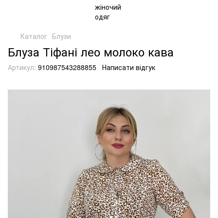
Каталог
Блузи
Блуза Тіфані лео молоко кава
Артикул:
910987543288855
Написати відгук