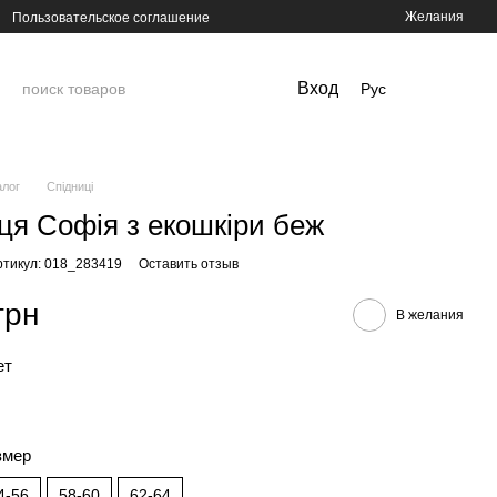
Желания
Пользовательское соглашение
Вход
Рус
алог
Спідниці
ця Софія з екошкіри беж
ртикул: 018_283419
Оставить отзыв
грн
В желания
ет
змер
4-56
58-60
62-64