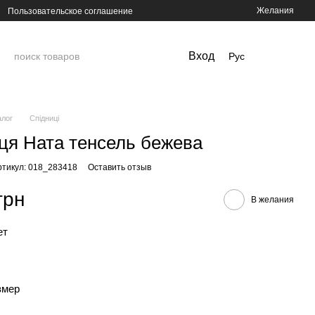
Желания
Пользовательское соглашение
Вход
Рус
алог
Спідниці
ця Ната тенсель бежева
ртикул: 018_283418
Оставить отзыв
грн
В желания
ет
змер