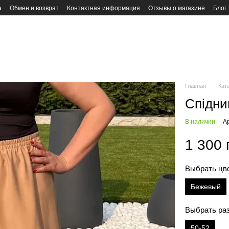
а
Обмен и возврат
Контактная информация
Отзывы о магазине
Блог
Главная
Кат
Спідни
В наличии
А
1 300 
Выбрать цв
Бежевый
Выбрать ра
50-52