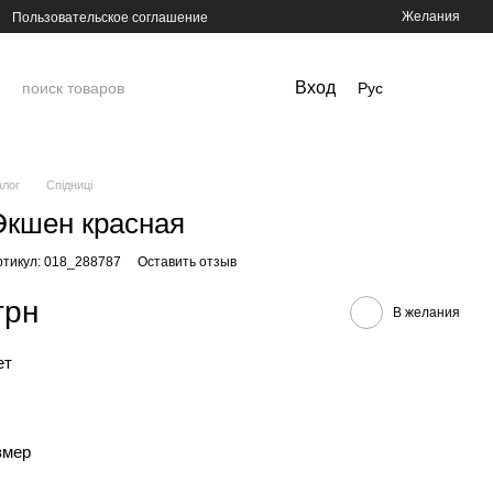
Желания
Пользовательское соглашение
Вход
Рус
алог
Спідниці
кшен красная
ртикул: 018_288787
Оставить отзыв
грн
В желания
ет
змер