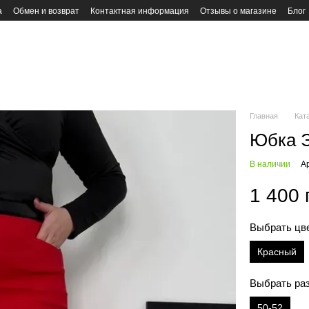
а
Обмен и возврат
Контактная информация
Отзывы о магазине
Блог
Главная
Кат
Юбка Э
В наличии
А
1 400 
Выбрать цв
Красный
Выбрать ра
50-52