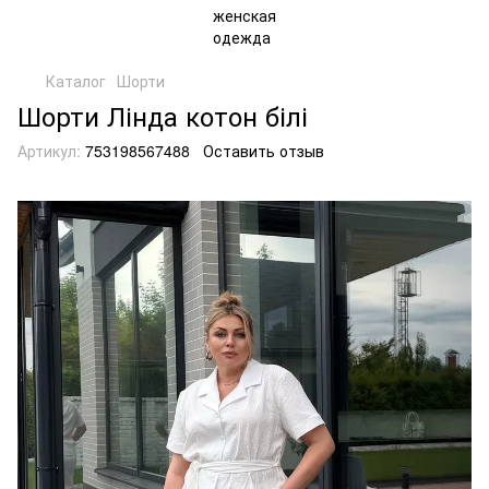
Каталог
Шорти
Шорти Лінда котон білі
Артикул:
753198567488
Оставить отзыв