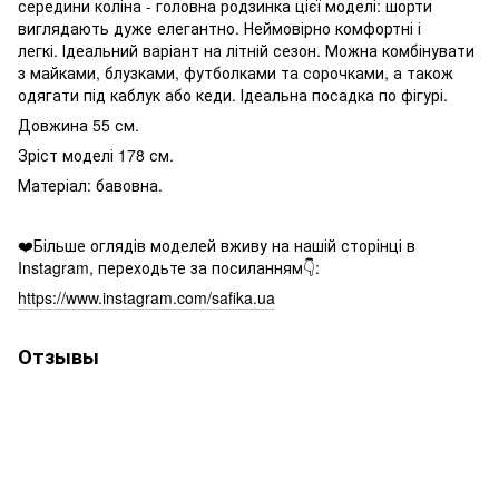
середини коліна - головна родзинка цієї моделі: шорти
виглядають дуже елегантно. Неймовірно комфортні і
легкі. Ідеальний варіант на літній сезон. Можна комбінувати
з майками, блузками, футболками та сорочками, а також
одягати під каблук або кеди. Ідеальна посадка по фігурі.
Довжина 55 см.
Зріст моделі 178 см.
Матеріал: бавовна.
❤️Більше оглядів моделей вживу на нашій сторінці в
Instagram, переходьте за посиланням👇:
https://www.instagram.com/safika.ua
Отзывы