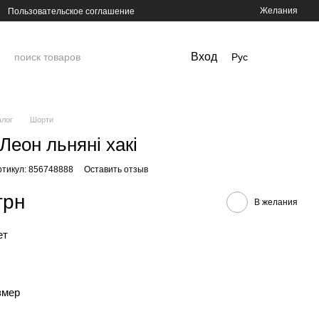
Желания
Пользовательское соглашение
Вход
Рус
алог
Шорти
Леон льняні хакі
ртикул: 856748888
Оставить отзыв
грн
В желания
ет
змер