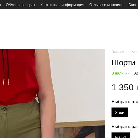
а
Обмен и возврат
Контактная информация
Отзывы о магазине
Блог
Главная
Кат
Шорти 
В наличии
А
1 350 
Выбрать цв
Хаки
Выбрать ра
50-52