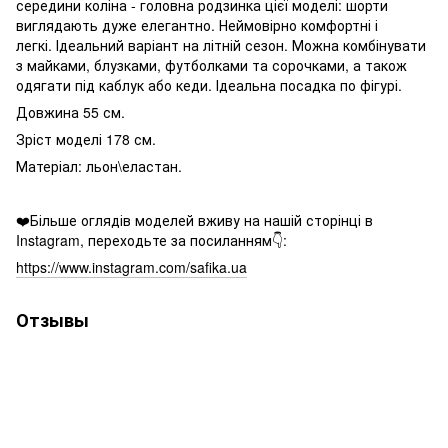
середини коліна - головна родзинка цієї моделі: шорти
виглядають дуже елегантно. Неймовірно комфортні і
легкі. Ідеальний варіант на літній сезон. Можна комбінувати
з майками, блузками, футболками та сорочками, а також
одягати під каблук або кеди. Ідеальна посадка по фігурі.
Довжина 55 см.
Зріст моделі 178 см.
Матеріал: льон\еластан.
❤️Більше оглядів моделей вживу на нашій сторінці в
Instagram, переходьте за посиланням👇:
https://www.instagram.com/safika.ua
Отзывы