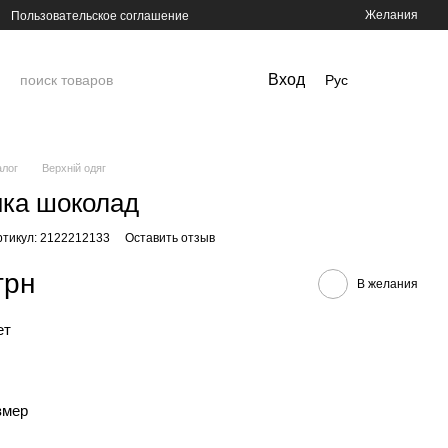
Желания
Пользовательское соглашение
Вход
Рус
алог
Верхній одяг
ка шоколад
ртикул: 2122212133
Оставить отзыв
грн
В желания
ет
змер