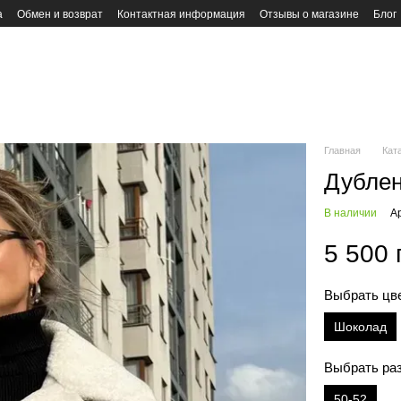
а
Обмен и возврат
Контактная информация
Отзывы о магазине
Блог
Главная
Кат
Дублен
В наличии
А
5 500 
Выбрать цв
Шоколад
Выбрать ра
50-52