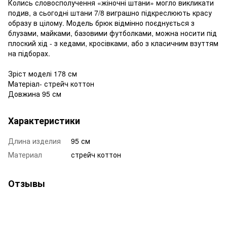
Колись словосполучення «жіночні штани» могло викликати
подив, а сьогодні штани 7/8 виграшно підкреслюють красу
образу в цілому. Модель брюк відмінно поєднується з
блузами, майками, базовими футболками, можна носити під
плоский хід - з кедами, кросівками, або з класичним взуттям
на підборах.
Зріст моделі 178 см
Матеріал- стрейч коттон
Довжина 95 см
Характеристики
Длина изделия
95 см
Материал
стрейч коттон
Отзывы