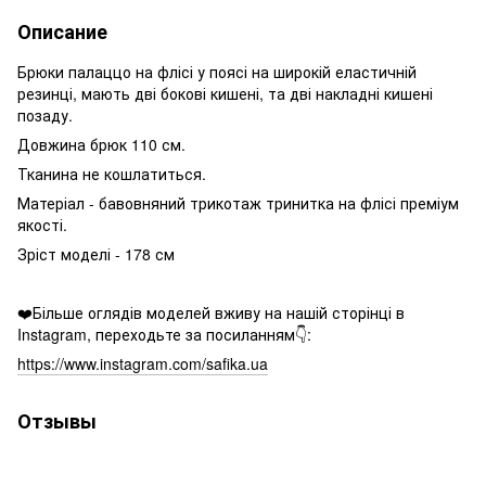
Описание
Брюки палаццо на флісі у поясі на широкій еластичній
резинці, мають дві бокові кишені, та дві накладні кишені
позаду.
Довжина брюк 110 см.
Тканина не кошлатиться.
Матеріал - бавовняний трикотаж тринитка на флісі преміум
якості.
Зріст моделі - 178 см
❤️Більше оглядів моделей вживу на нашій сторінці в
Instagram, переходьте за посиланням👇:
https://www.instagram.com/safika.ua
Отзывы