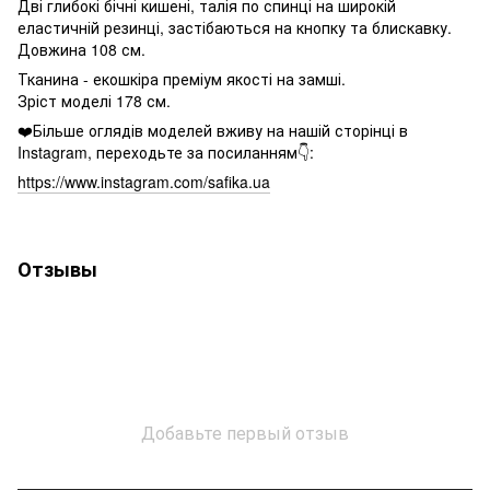
Дві глибокі бічні кишені, талія по спинці на широкій
еластичній резинці, застібаються на кнопку та блискавку.
Довжина 108 см.
Тканина - екошкіра преміум якості на замші.
Зріст моделі 178 см.
❤️Більше оглядів моделей вживу на нашій сторінці в
Instagram, переходьте за посиланням👇:
https://www.instagram.com/safika.ua
Отзывы
Добавьте первый отзыв