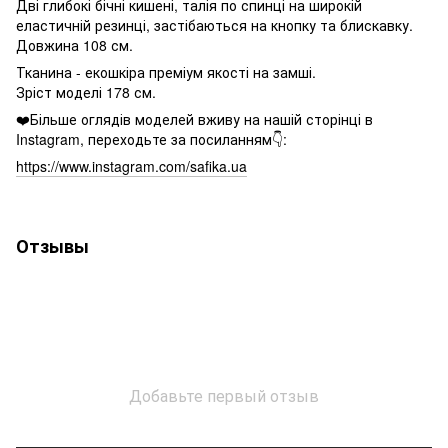
Дві глибокі бічні кишені, талія по спинці на широкій
еластичній резинці, застібаються на кнопку та блискавку.
Довжина 108 см.
Тканина - екошкіра преміум якості на замші.
Зріст моделі 178 см.
❤️Більше оглядів моделей вживу на нашій сторінці в
Instagram, переходьте за посиланням👇:
https://www.instagram.com/safika.ua
Отзывы
Добавьте первый отзыв