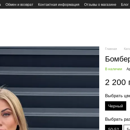
а
Обмен и возврат
Контактная информация
Отзывы о магазине
Блог
Главная
Кат
Бомбер
В наличии
А
2 200 
Выбрать цв
Черный
Выбрать ра
50-52
5