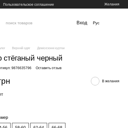
Желания
Пользовательское соглашение
Вход
Рус
алог
Верхній одяг
Демісезонні куртки
 стёганый черный
ртикул: 9876635796
Оставить отзыв
грн
В желания
ет
змер
4-56
58-60
62-64
66-68