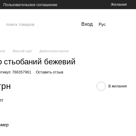
Желания
Пользовательское соглашение
Вход
Рус
алог
Верхній одяг
Демісезонні куртки
 стьобаний бежевий
ртикул: 766357961
Оставить отзыв
грн
В желания
ет
змер