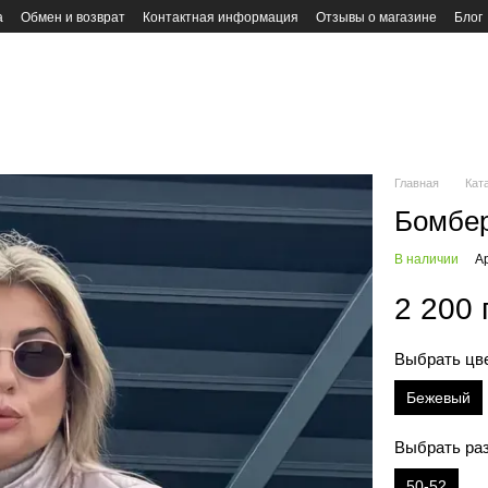
а
Обмен и возврат
Контактная информация
Отзывы о магазине
Блог
Главная
Кат
Бомбер
В наличии
А
2 200 
Выбрать цв
Бежевый
Выбрать ра
50-52