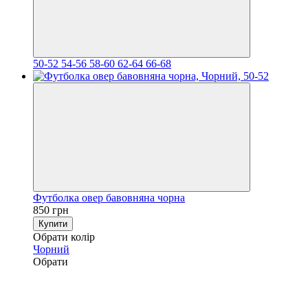
50-52
54-56
58-60
62-64
66-68
Футболка овер бавовняна чорна
850 грн
Купити
Обрати колір
Чорний
Обрати