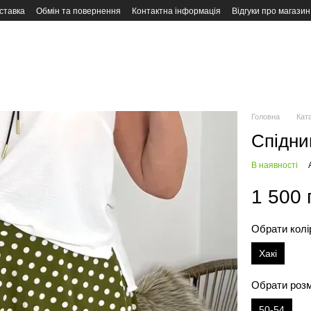
ставка
Обмін та повернення
Контактна інформація
Відгуки про магазин
Головна
Кат
Спідни
В наявності
1 500 
Обрати колі
Хакі
Обрати роз
50-54