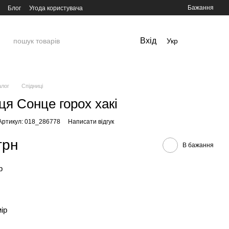
Бажання
Блог
Угода користувача
Вхід
Укр
алог
Спідниці
ця Сонце горох хакі
Артикул: 018_286778
Написати відгук
грн
В бажання
р
мір