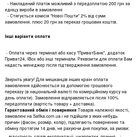
- Накладений платіж можливий з передоплатою 200 грн за
едніцу вироби в замовленні
- Стягується комісія "Нової Пошти" 2% від суми
замовлення, плюс 20 грн за переказ грошових коштів.
Інші варіанти оплати
- Оплата через термінал або касу "ПриватБанк", додаток
Приват24, IBox або інші термінали. Реквізити для оплати Вам
надасть менеджер після підтвердження замовлення.
Зверніть увагу!
Для мешканців інших країн оплата
замовлення здійснюється за допомогою грошового
переказу (в національній валюті по комерційному курсу на
день оплати). Замовлення відправляється після 100%
передоплати (вартість товару + доставка).
Гарантований обмін і повернення
Товарів належної якості,
замовлені на Safika.com.ua і не підійшли з яких-небудь
причин (фасон, розмір, колір), підлягають поверненню та
обміну протягом 14 днів, не рахуючи дня покупки, за умови:
- відсутність слідів експлуатації, шкарпетки, прання ...;