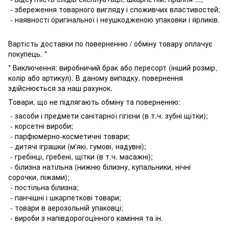
- збереження товарного вигляду і споживчих властивостей;
- наявності оригінальної і неушкодженою упаковки і ярликів.
Вартість доставки по поверненню / обміну товару оплачує
покупець. *
* Виключення: виробничий брак або пересорт (інший розмір,
колір або артикул). В даному випадку, повернення
здійснюється за наш рахунок.
Товари, що не підлягають обміну та поверненню:
- засоби і предмети санітарної гігієни (в т.ч. зубні щітки);
- корсетні вироби;
- парфюмерно-косметичні товари;
- дитячі іграшки (м'які, гумові, надувні);
- гребінці, гребені, щітки (в т.ч. масажні);
- білизна натільна (нижню білизну, купальники, нічні
сорочки, піжами);
- постільна білизна;
- панчішні і шкарпеткові товари;
- товари в аерозольній упаковці;
- вироби з напівдорогоцінного каміння та ін.