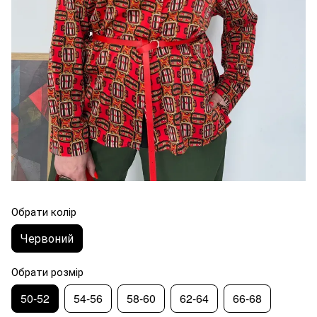
Обрати колір
Червоний
Обрати розмір
50-52
54-56
58-60
62-64
66-68