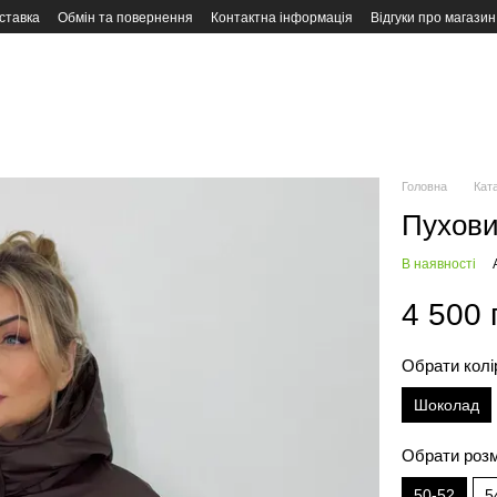
ставка
Обмін та повернення
Контактна інформація
Відгуки про магазин
Головна
Кат
Пухови
В наявності
4 500 
Обрати колі
Шоколад
Обрати роз
50-52
5