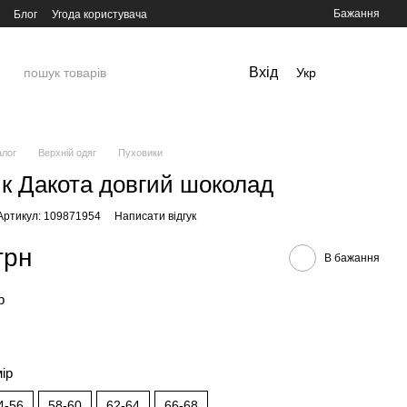
Бажання
Блог
Угода користувача
Вхід
Укр
алог
Верхній одяг
Пуховики
к Дакота довгий шоколад
Артикул: 109871954
Написати відгук
грн
В бажання
р
мір
4-56
58-60
62-64
66-68