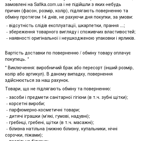
замовлені на Safika.com.ua і не підійшли з яких-небудь
причин (фасон, розмір, колір), підлягають поверненню та
обміну протягом 14 днів, не рахуючи дня покупки, за умови:
- відсутність слідів експлуатації, шкарпетки, прання ...;
- збереження товарного вигляду і споживчих властивостей;
- наявності оригінальної і неушкодженою упаковки і ярликів.
Вартість доставки по поверненню / обміну товару оплачує
покупець. *
* Виключення: виробничий брак або пересорт (інший розмір,
колір або артикул). В даному випадку, повернення
здійснюється за наш рахунок.
Товари, що не підлягають обміну та поверненню:
- засоби і предмети санітарної гігієни (в т.ч. зубні щітки);
- корсетні вироби;
- парфюмерно-косметичні товари;
- дитячі іграшки (м'які, гумові, надувні);
- гребінці, гребені, щітки (в т.ч. масажні);
- білизна натільна (нижню білизну, купальники, нічні
сорочки, піжами);
- постільна білизна;