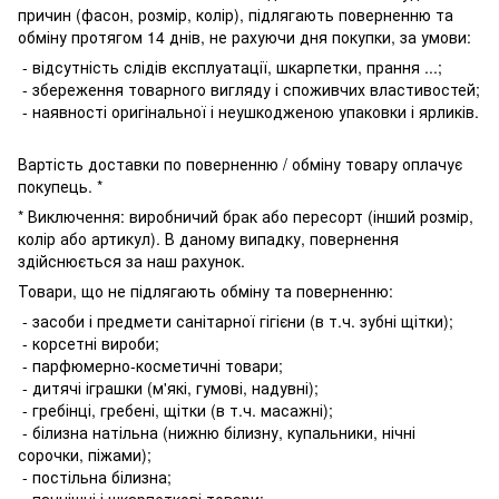
причин (фасон, розмір, колір), підлягають поверненню та
обміну протягом 14 днів, не рахуючи дня покупки, за умови:
- відсутність слідів експлуатації, шкарпетки, прання ...;
- збереження товарного вигляду і споживчих властивостей;
- наявності оригінальної і неушкодженою упаковки і ярликів.
Вартість доставки по поверненню / обміну товару оплачує
покупець. *
* Виключення: виробничий брак або пересорт (інший розмір,
колір або артикул). В даному випадку, повернення
здійснюється за наш рахунок.
Товари, що не підлягають обміну та поверненню:
- засоби і предмети санітарної гігієни (в т.ч. зубні щітки);
- корсетні вироби;
- парфюмерно-косметичні товари;
- дитячі іграшки (м'які, гумові, надувні);
- гребінці, гребені, щітки (в т.ч. масажні);
- білизна натільна (нижню білизну, купальники, нічні
сорочки, піжами);
- постільна білизна;
- панчішні і шкарпеткові товари;