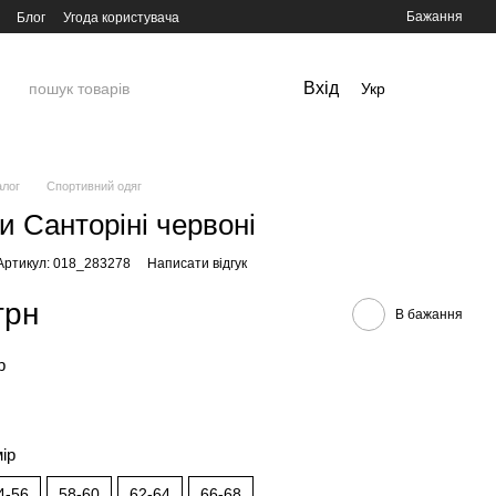
Бажання
Блог
Угода користувача
Вхід
Укр
алог
Спортивний одяг
и Санторіні червоні
Артикул: 018_283278
Написати відгук
грн
В бажання
р
мір
4-56
58-60
62-64
66-68