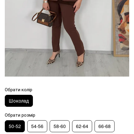
Обрати колір
Шоколад
Обрати розмір
50-52
54-56
58-60
62-64
66-68