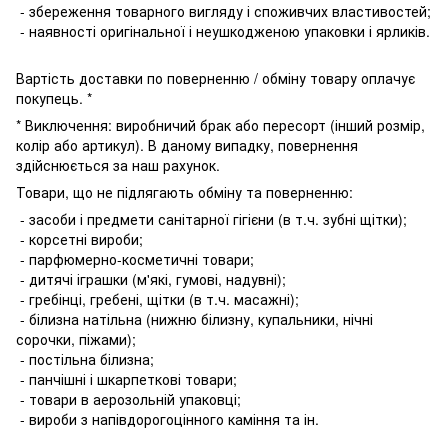
- збереження товарного вигляду і споживчих властивостей;
- наявності оригінальної і неушкодженою упаковки і ярликів.
Вартість доставки по поверненню / обміну товару оплачує
покупець. *
* Виключення: виробничий брак або пересорт (інший розмір,
колір або артикул). В даному випадку, повернення
здійснюється за наш рахунок.
Товари, що не підлягають обміну та поверненню:
- засоби і предмети санітарної гігієни (в т.ч. зубні щітки);
- корсетні вироби;
- парфюмерно-косметичні товари;
- дитячі іграшки (м'які, гумові, надувні);
- гребінці, гребені, щітки (в т.ч. масажні);
- білизна натільна (нижню білизну, купальники, нічні
сорочки, піжами);
- постільна білизна;
- панчішні і шкарпеткові товари;
- товари в аерозольній упаковці;
- вироби з напівдорогоцінного каміння та ін.