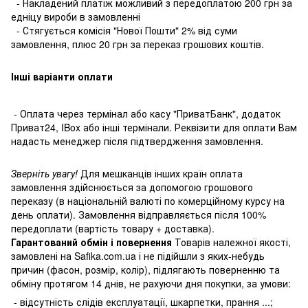
- Накладений платіж можливий з передоплатою 200 грн за
едніцу вироби в замовленні
- Стягується комісія "Нової Пошти" 2% від суми
замовлення, плюс 20 грн за переказ грошових коштів.
Інші варіанти оплати
- Оплата через термінал або касу "ПриватБанк", додаток
Приват24, IBox або інші термінали. Реквізити для оплати Вам
надасть менеджер після підтвердження замовлення.
Зверніть увагу!
Для мешканців інших країн оплата
замовлення здійснюється за допомогою грошового
переказу (в національній валюті по комерційному курсу на
день оплати). Замовлення відправляється після 100%
передоплати (вартість товару + доставка).
Гарантований обмін і повернення
Товарів належної якості,
замовлені на Safika.com.ua і не підійшли з яких-небудь
причин (фасон, розмір, колір), підлягають поверненню та
обміну протягом 14 днів, не рахуючи дня покупки, за умови:
- відсутність слідів експлуатації, шкарпетки, прання ...;