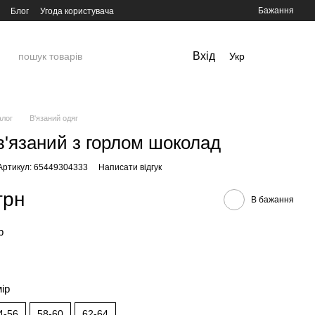
Бажання
Блог
Угода користувача
Вхід
Укр
алог
В'язаний одяг
в'язаний з горлом шоколад
Артикул: 65449304333
Написати відгук
грн
В бажання
р
мір
4-56
58-60
62-64