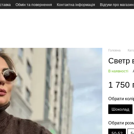
ставка
Обмін та повернення
Контактна інформація
Відгуки про магазин
Головна
Кат
Светр 
В наявності
1 750 
Обрати колі
Шоколад
Обрати роз
50-52
5