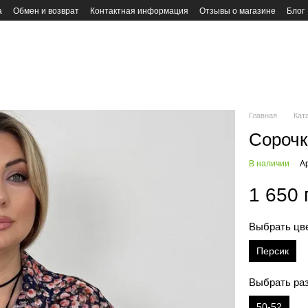
а
Обмен и возврат
Контактная информация
Отзывы о магазине
Блог
Главная
Кат
Сорочк
В наличии
А
1 650 
Выбрать цв
Персик
Выбрать ра
50-52