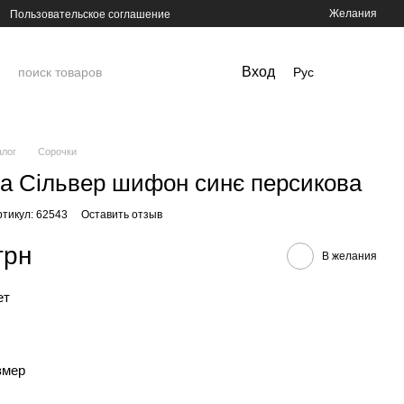
Желания
Пользовательское соглашение
Вход
Рус
алог
Сорочки
а Сільвер шифон синє персикова
ртикул: 62543
Оставить отзыв
грн
В желания
ет
змер